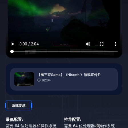
性化和个性化的游戏方式提供更大的机会。✅成就和挑战: 专
REVELATIONS Mode
注于个人的成就和挑战，这可能是令人满意的。✅和平与安
静: 没有其他玩家骚扰或有毒行为的风险。✅游戏老化速度较
慢: 单人游戏老化速度较慢，因为玩家愿意在多年后重返游
Embark on a narrative-driven journey, uncovering the mysteries
戏。多人游戏通常寿命较短，取决于社区活动。为什么
of Ahra Prime guided by the enigmatic Charon.
HIRAETH脱颖而出许多生存游戏遵循一个熟悉的公式: 砍树，
建造结构，工艺和生存。Hiraeth通过提供独特且身临其境的
Key Features:
生存体验来打破这种模式，从而保持乐趣和流量不变。✅创新
的生存机制: 吃，喝，休息，治疗，充电，管理氧气。始终监
Hand-Crafted Open World
控你的EVA套装的空气供应。管理和维护装备和健康。✅四个
难度级别: 旅行者: 简单，专注于故事。漂流者: 正常，平衡的
挑战。弃儿: 对退伍军人来说很难。虚空骑士: 噩梦，极限挑
Scour the planet for resources, facing environmental hazards
战。✅玩家自由: 多种游戏风格: 侵略性或战略性。随机化、辅
【御三家Game】《Hiraeth 》游戏宣传片
and predators. Every journey is a test of survival.
助功能选项、rougelite元素。独特的游戏每个会话。✅无障碍
02:04
和优雅: 可调节的家长设置。专为不同的技能水平。避免不必
Deep Survival Mechanics
要的戈尔。
Manage hunger, hydration, health, and equipment durability in a
系统要求
system tailored for both novice and seasoned survivors.
最低配置:
推荐配置:
Crafting & Upgrades
需要 64 位处理器和操作系统
需要 64 位处理器和操作系统