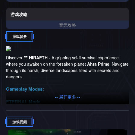
Charon引导下的Ahra Prime的奥秘。主要特点: 手工制作的开
放世界在地球上搜寻资源，面对环境危害和掠食者。每一次旅
行都是对生存的考验。深层生存机制在为新手和经验丰富的幸
游戏攻略
存者量身定制的系统中管理饥饿，水合作用，健康和设备耐用
暂无攻略
性。制作和升级Master Crafting，以创建必要的装备并升级您
的EVA套装，以获得更好的生存赔率。渐进式技能和津贴赚取
游戏背景
技能和津贴，提高你的能力，使每一次生存尝试更具战略性。
同伴在古怪的外星弹头或高科技机器人之间进行选择，以协助
您进行冒险。对于新玩家: 培训课程: 一个专门的中心来学习
绳索，确保每个人都能掌握游戏的独特机制。音频体验: 大气
Discover
☵ HIRAETH
- A gripping sci-fi survival experience
配乐: 用电子乐谱让自己沉浸在Ahra Prime的荒凉中，补充游
where you awaken on the forsaken planet
Ahra Prime
. Navigate
戏的气氛。为什么☵HIRAETH?无论你是直面地球危险的独
through its harsh, diverse landscapes filled with secrets and
狼，还是避免冲突的战略家，☵HIRAETH提供了生存的自
dangers.
由。由于随机化和玩家选择，每次播放都是独一无二的，您在
Ahra Prime上的传奇将像地球本身一样不可预测。记住，在
Gameplay Modes:
Ahra素数上，“智者说话，愚者做决定。”你会是哪一个？为什
-- 展开更多 --
么是单人？单人游戏相对于多人游戏的优势:✅引人入胜的故
ETERNAL Mode
事情节: 单人游戏通常提供更深入、更复杂的叙述，可以提供
情感体验。✅不依赖他人: 你不必等待其他玩家，也不必担心
他们的技能或行为。游戏按照自己的节奏进行。✅完全控制:
Dive into an endless survival sandbox where your skills are your
游戏视频
您可以完全控制游戏玩法，让您探索游戏世界并以自己的节奏
only ally. Survive, explore, and uncover lore that deepens with
揭开其秘密。✅没有连接问题: 不需要稳定的互联网连接，这
each playthrough.
意味着你可以随时随地玩。✅个性化体验: 单人游戏通常为个