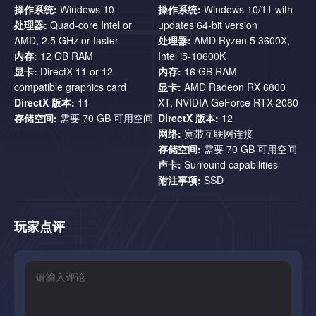
操作系统:
Windows 10
操作系统:
Windows 10/11 with
处理器:
Quad-core Intel or
updates 64-bit version
Master crafting to create essential gear and upgrade your EVA
AMD, 2.5 GHz or faster
处理器:
AMD Ryzen 5 3600X,
suit for better survival odds.
内存:
12 GB RAM
Intel i5-10600K
Progressive Skills & Perks
显卡:
DirectX 11 or 12
内存:
16 GB RAM
compatible graphics card
显卡:
AMD Radeon RX 6800
DirectX 版本:
11
XT, NVIDIA GeForce RTX 2080
Earn skills and perks that enhance your abilities, making each
存储空间:
需要 70 GB 可用空间
DirectX 版本:
12
survival attempt more strategic.
网络:
宽带互联网连接
存储空间:
需要 70 GB 可用空间
声卡:
Surround capabilities
附注事项:
SSD
玩家点评