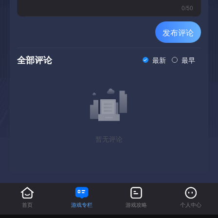
0
/
50
Companions
发布评论
Choose between a quirky alien slug or a high-tech droid to
全部评论
最新
最早
assist in your adventures.
暂无评论
首页
游戏专栏
游戏攻略
个人中心