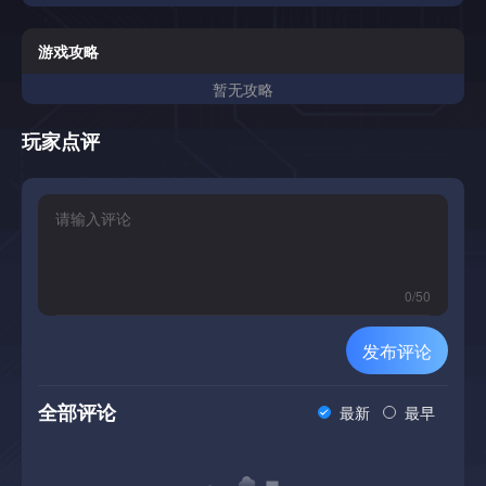
坏比赛。每场比赛都是快速，充满活力和惊喜的-非常适合喜
欢经典街机赛车的玩家，具有现代卡通风格。迷你快速赛车手
专为即时乐趣而设计，专注于严格的控制，快速的会议和纯粹
游戏攻略
的赛车刺激。没有研磨，没有升级，没有复杂的系统-只是
暂无攻略
跳，比赛，享受混乱。Mini Speedy Racers功能: 快速而混乱
的街机赛车，具有简短，动感十足的比赛色彩缤纷的卡通环境
和俏皮的赛道设计，可增强，技巧和强大功能，以震撼每一场
玩家点评
比赛，选择您的车手并击中赛道-简单，易于访问和有趣的纯
游戏重点，没有广告，没有应用程序内购买，如果你喜欢赛车
游戏，并且想要在做的时候开怀大笑，这个游戏很适合你，那
么对于快速会话或更长时间的游戏来说，没有完美的磨砺。不
要等待-下载迷你快速赛车手，享受快速，有趣和混乱的赛车!
0
/
50
发布评论
全部评论
最新
最早