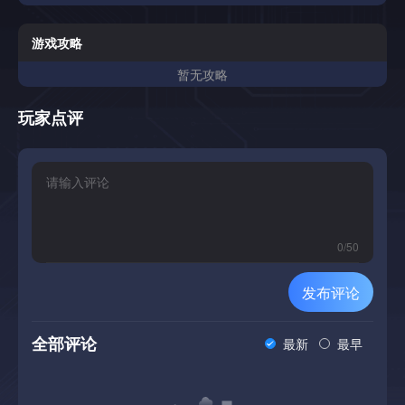
快速的反应以及在正确的时刻做出正确的射击而建立的。获得
准确性，距离和鸟类大小的分数奖金，并在离合器机会中触发
慢动作，以获得完美的命中。Birdshot专注于狩猎的纯粹乐
游戏攻略
趣-简单，可重播和技能驱动。具有第三人称高地狩猎，可在
暂无攻略
沼泽中从盲人中狩猎野鸡和鹌鹑野鸭动态covey冲水和快节奏
的拍摄慢动作能力，适用于电影，高压拍摄大气场，草原和沼
泽环境，没有填充物-只是狩猎和射击无论您是追逐高分还是
玩家点评
只是在盲人中享受一个安静的早晨，Birdshot都能在干净，专
注的体验中提供高地和水禽狩猎的快感。
0
/
50
发布评论
全部评论
最新
最早