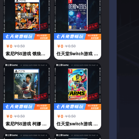
￥0
￥0
￥0.50
￥0.50
索尼PS5游戏 饿狼传说 群狼都市 中文
任天堂Switch游戏 NS 死亡细胞deadcells 年度版 横版过关 中文
￥0
￥0
￥0.50
￥0.50
索尼PS5游戏 柯娜 奇纳 KENA 凯娜 灵魂之桥 中文
任天堂switch游戏 强力拳击 神臂斗士 Arms 伸缩拳击 中文