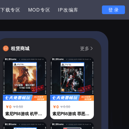
下载专区
MOD专区
IP改编库
登 录
租赁商城
更多
￥0
￥0
￥0.50
￥0.50
索尼PS5游戏 机甲战魔 神话之裔 恶魔机甲 中文
索尼PS5游戏 罪恶王权 中文