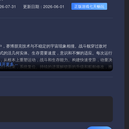
-07-31
更新日期：2026-06-01
正版游戏七天畅玩
太空的死区中，赛博朋克技术与不稳定的宇宙现象相撞。战斗舰穿过敌对
式的活几何实体。生存需要速度，意识和不懈的适应。每次运行
，从根本上重塑运动，战斗和生存能力。构建快速变异，动量决
 展开更多 --
运行结束，系统复位。持续的进展解锁新的升级和船舶修改，推
真相仍然被故意掩盖，而宇宙变得更大声，更陌生，并且对每次更新
控混沌的基础上，只是在加速。