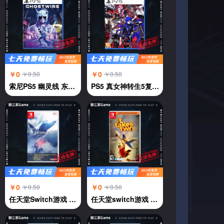
￥0
￥0
￥0.50
￥0.50
索尼PS5 幽灵线 东京 鬼线东京 GhostWire:Tokyo 中文
PS5 真女神转生5复仇 中文
￥0
￥0
￥0.50
￥0.50
任天堂Switch游戏 NS 皇牌空战7 未知天际 中文
任天堂switch游戏 NS游戏 双人成行 双人同行It Take Two 中文