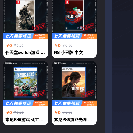
￥0
￥0
￥0.50
￥0.50
任天堂switch游戏 NS游戏 尼尔机械纪元 自动人形 中文
NS 小丑牌 中文
￥0
￥0
￥0.50
￥0.50
索尼PS5游戏 死亡岛2 中文
索尼PS5游戏光碟 美国末日 最后的生还者 中文