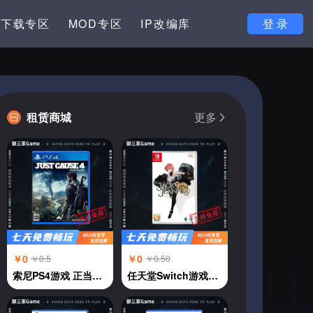
下载专区
MOD专区
IP改编库
登 录
租赁商城
更多
￥0
￥0
￥0.5
￥0.50
索尼PS4游戏 正当防卫4 中文
任天堂Switch游戏卡NS 杰克珍妮 JACKJEANNE 乙女恋爱 中文