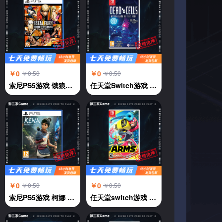
￥0
￥0
￥0.50
￥0.50
索尼PS5游戏 饿狼传说 群狼都市 中文
任天堂Switch游戏 NS 死亡细胞deadcells 年度版 横版过关 中文
￥0
￥0
￥0.50
￥0.50
索尼PS5游戏 柯娜 奇纳 KENA 凯娜 灵魂之桥 中文
任天堂switch游戏 强力拳击 神臂斗士 Arms 伸缩拳击 中文