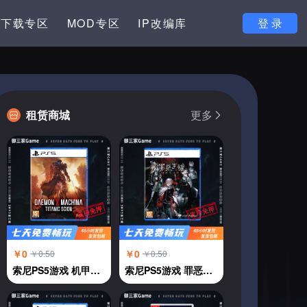
下载专区
MOD专区
IP改编库
登 录
租赁商城
更多
￥0
￥0
￥0.50
￥0.50
索尼PS5游戏 机甲战魔 神话之裔 恶魔机甲 中文
索尼PS5游戏 罪恶王权 中文