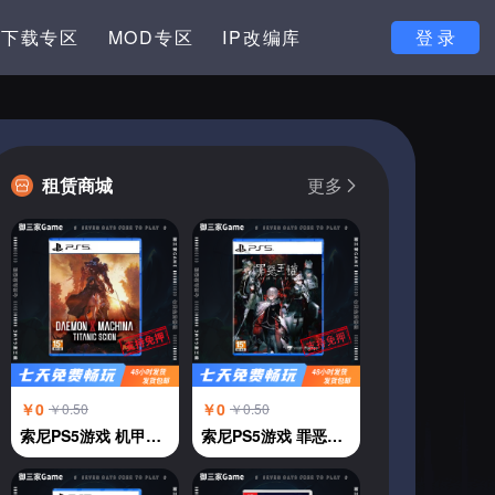
下载专区
MOD专区
IP改编库
登 录
租赁商城
更多
￥0
￥0
￥0.50
￥0.50
索尼PS5游戏 机甲战魔 神话之裔 恶魔机甲 中文
索尼PS5游戏 罪恶王权 中文