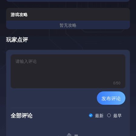
间环境的波浪打你的方式。飞过小行星场，躲避来袭的火力，
并在经典的arcodestyle战斗中爆炸敌方战斗机。从多个船舶
和太空场景中进行选择，每个场景都提供不同的视觉和更具挑
游戏攻略
战性的体验。严格的控制和快速的行动使每一次运行激烈，具
暂无攻略
有挑战性和可重演。你的任务很简单: 生存足够长的时间来接
近死亡月球站 ...... 并把它炸开。具有快速，arcad风格的太空
射击，带有强烈的敌人波浪，在敌人后方执行独奏任务，目标
玩家点评
明确: 在高速战斗中摧毁死亡月球站道奇小行星和敌人火力到
达该站时使用强大的爆炸炸弹多艘船和太空场景从具有经典科
幻风格的彩色3D环境中进行选择简单，响应控件专为快速动
作而设计短，可重玩的运行非常适合街机射击爱好者
0
/
50
发布评论
全部评论
最新
最早