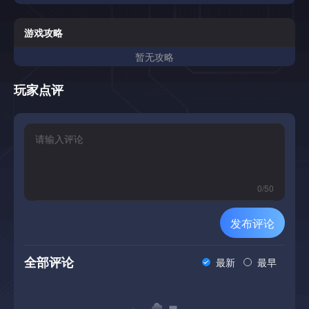
击，然后将它们作为射弹释放出来以对抗敌人。当事情变得太
接近时，依靠你的鞭子精确打击并阻止威胁。每个老板都提出
了一个新的挑战，推动您尝试不同的饮料组合并完善您的策
游戏攻略
略。学习他们的模式，找到你的开口，并在激烈的一对一决斗
暂无攻略
中胜过他们，奖励精通和快速思考。主要功能饮料混合战斗-
通过混合饮料来进行独特的攻击，并将其转化为强大的远程射
弹双重战斗系统-平衡远程饮料攻击与近距离鞭打打击Boss-专
玩家点评
注于游戏玩法-一对一面对不同的敌人，每个都有独特的机制
和攻击模式技能驱动的子弹地狱-躲避，编织和生存日益复杂
的攻击模式实验和策略-发现新的组合并调整您的游戏风格以
克服每个挑战
0
/
50
发布评论
全部评论
最新
最早