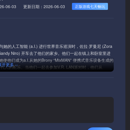
-06-03
更新日期：2026-06-03
正版游戏七天畅玩
工智能 (a.I.) 进行世界音乐巡演时，佐拉·罗曼尼 (Zora
尼罗 (Sandy Niro) 开车去了他们的家乡。他们一起在镇上和卧室里进
们成为a.I.从她的Brony “MixMAN” 便携式音乐设备生成的
 展开更多 --
们这一代人的配乐。当他们一起去参加V.R. LAN派对时，他们从
列表。这需要3个朋友的方向，他们从来没有想过他们会一起去。
家将沉浸在自主游戏中，从不开车到不在模拟器中行走，不拍照，
车后座上亲热，好，也许最后一个确实发生了。这是80年代最伟
自ARCHOR GAMES的a.I.产生了屡获殊荣的全球热门游戏开
龟BYTE FYTE (多人) 多人狼人碰撞测试白痴2 (多人) 与朋
了巧妙的逃生，MixCD从经典的A.I. 产生了80年代的成年电影中汲
及A.I. 带来的苦乐参半的感觉提示，复制/粘贴，床单上的时
ht的ai生成的音乐。不要滑冰，不要聚会，不要逃避法律。不要出去玩，
. Powered游戏是如此惊人，它发挥自己!因此，将玩家数量设置