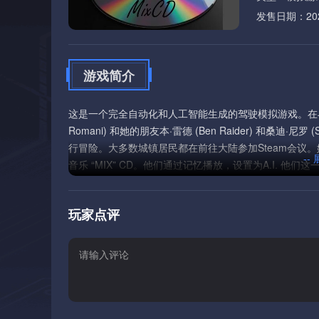
发售日期：2026
游戏简介
这是一个完全自动化和人工智能生成的驾驶模拟游戏。在与她的人
Romani) 和她的朋友本·雷德 (Ben Raider) 和桑迪·
行冒险。大多数城镇居民都在前往大陆参加Steam会议。她使他
--
音乐 “MIX” CD。他们通过记忆播放，设置为A.I. 他
ARCHOR音乐的扭曲思想中播放了完美的热门歌曲播放
体验各种领域一起探索他们的a.I.生成的故事情节。玩
玩家点评
不打高尔夫球，不进行夜间无人机灯光表演，同时不在汽
大的a.I.产生的热门歌曲，从他们的亲吻到对彼此的热情。来
发商。多人游戏CAVEMEN寻找Fran多人游戏牛仔多人游戏乌
友的喷气式战斗机 (多人)...还有更多！在这个A.I. 产生
取了灵感，汇集了怀旧的音乐和想法，三角恋的高潮和低谷以
髦。具有来自Steam模因游戏King Archor Wrig
不要偷偷溜出去，还有...嗯……一定要出去!因为这个A.I