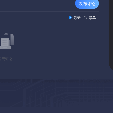
发布评论
听ai生成的时代配乐!等等……什么？？？哦，好，所以您实际
..Soooooo ..。去把你的键盘、鼠标和/或游戏手柄从垃圾填埋
最新
最早
itco...错误。我的意思是，你能 “收集” 所有的cd来获得拱门硬
的工作室ARCHOR游戏？每张CD价值69枚硬币。祝你好运!。我
” 挑战-获取Steam上可用的所有Archor游戏产品并流式传输所有产
戏是 “替代现实游戏” “在现实生活中” 挑战的一部分，请务必查看我们
多少音乐曲目？总共有多少个 “拱门币”？你看到所有的复活节
暂无评论