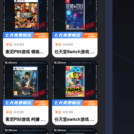
￥0
￥0
￥0.50
￥0.50
索尼PS5游戏 饿狼传说 群狼都市 中文
任天堂Switch游戏 NS 死亡细胞deadcells 年度版 横版过关 中文
￥0
￥0
￥0.50
￥0.50
索尼PS5游戏 柯娜 奇纳 KENA 凯娜 灵魂之桥 中文
任天堂switch游戏 强力拳击 神臂斗士 Arms 伸缩拳击 中文