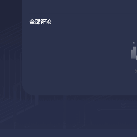
为零。赢得胜利的唯一方法不是玩，只是坐下来，放松并聆
上想 “玩” 这个ai生成的怪物命中 ？？？好吧，好吧，我想.
全部评论
场拿出来，“插上驴”!使用您的加密兄弟Skillz，您可以挖掘b
币来 “赢得” 这一天，并从邪恶的ai中拯救世界吗？生成
们都指望你了!。没有压力!挑战: “Steamy Streamer
品。“IRL ARG” 挑战-此游戏和其他一些ARCHOR游
所有的游戏，以了解正在进行的谜团的线索。CD上总共有
彩蛋了吗？