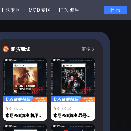
下载专区
MOD专区
IP改编库
登 录
租赁商城
更多
￥0
￥0
￥0.50
￥0.50
索尼PS5游戏 机甲战魔 神话之裔 恶魔机甲 中文
索尼PS5游戏 罪恶王权 中文