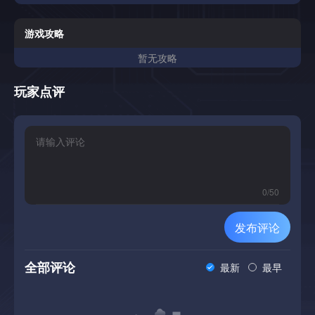
的肉类包装都各就各位。得益于传送带上随机生成的商品，你
可以一次又一次地恢复这种完美的秩序 -- 每次启动关卡都会
带给你全新的冥想体验和数十小时纯粹的抗压时光。
游戏攻略
暂无攻略
玩家点评
0
/
50
发布评论
全部评论
最新
最早