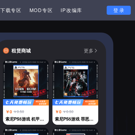
下载专区
MOD专区
IP改编库
登 录
租赁商城
更多
￥0
￥0
￥0.50
￥0.50
索尼PS5游戏 机甲战魔 神话之裔 恶魔机甲 中文
索尼PS5游戏 罪恶王权 中文