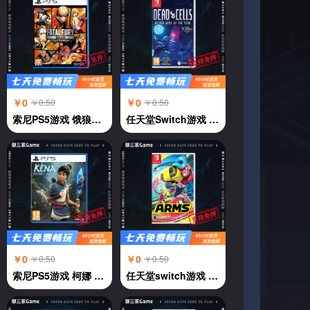
￥0
￥0
￥0.50
￥0.50
索尼PS5游戏 饿狼传说 群狼都市 中文
任天堂Switch游戏 NS 死亡细胞deadcells 年度版 横版过关 中文
￥0
￥0
￥0.50
￥0.50
索尼PS5游戏 柯娜 奇纳 KENA 凯娜 灵魂之桥 中文
任天堂switch游戏 强力拳击 神臂斗士 Arms 伸缩拳击 中文