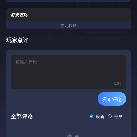
后，关于咖啡的笑话不再像笑话一样。谈话变得越来越不偶
然。主角停留的时间越长，就越清楚这个地方比墙壁和外面的
标志更多。NeuroSlop是一部简短的线性视觉小说，着重于氛
游戏攻略
围，写作，音乐和对话。
暂无攻略
玩家点评
0
/
50
发布评论
全部评论
最新
最早