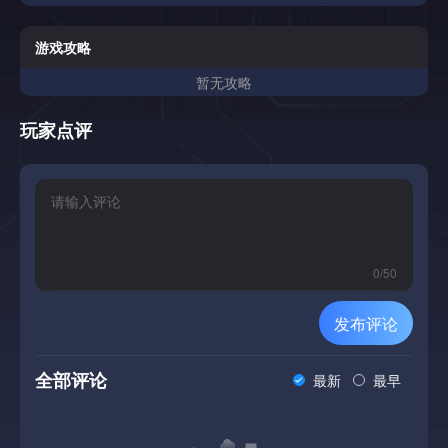
尤妮蒂(琥珀)竟然还活着。然而，由于宿敌阿卡莎的黑客攻
击，她的脑部被强制引导至 “初始化” 之地。她被剥夺了一切
意志，一言不发，只是不断向目标地点走去。为了阻止世界的
游戏攻略
毁灭，人类抵抗组织 “鳄鱼” 企图杀死她。身为玩家的三崎发
暂无攻略
誓要成为守护挚爱的 “废墟之盾”，手持那柄能刺穿虚空的长
枪。阿卡夏、抵抗组织、以及步履不辍的尤妮蒂酱。在三方绝
望交织的漩涡中，守护与践踏的战斗拉开了序幕。【违背意志
玩家点评
前行的 “盾” 之防御】保护自动移动的NPC:被黑客入侵的尤妮
蒂酱、会在敌军蜂拥的战场上不停地向前行进。玩家必须消灭
她行进路线上的敌人，确保她的安全。种类繁多的敌人:面对
会发动激光攻击、光线枪甚至华丽弹幕攻击的敌方单位、玩家
必须做出应对。请运用战术迎战吧。【开启蹂躏之战的 “枪”
之行动】基础装备激光与副武器:除了美咲的主武器激光外、
还可灵活运用光线枪、迫击炮、硫酸瓶等多种副武器、压制敌
0
/
50
人。扭转战局的主动技能:轰炸 (炸弹) 、诱饵部署 (诱饵) 、范
围治疗 (治疗) 等技能将掌握战局的关键。【运气与策略交织
发布评论
的Roguelite成长】通过p点进行关卡内强化:利用关卡中掉落
的道具或击败敌人获得的点数、从随机显示的选项中强化攻击
速度、射程、最大HP等属性。不妨灵活运用 “禁用” 或 “重置”
全部评论
最新
最早
功能，构建理想的构建。永久性据点强化:使用关卡外获得的
“d点”，可提升基础属性或强化副武器。随着挑战的重复、美
咲将不断进化、成为更强、更锋利的 “长枪”。【特色】守护
Unity酱的紧迫感:若她的HP归零即游戏结束。需要兼顾无私的