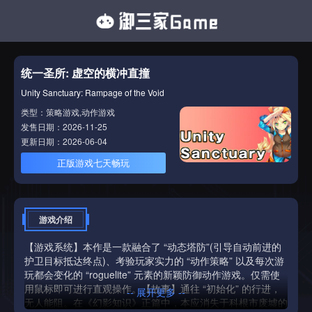
统一圣所: 虚空的横冲直撞
Unity Sanctuary: Rampage of the Void
类型：策略游戏,动作游戏
发售日期：2026-11-25
更新日期：2026-06-04
正版游戏七天畅玩
游戏介绍
【游戏系统】本作是一款融合了 “动态塔防”(引导自动前进的
护卫目标抵达终点)、考验玩家实力的 “动作策略” 以及每次游
玩都会变化的 “roguelite” 元素的新颖防御动作游戏。仅需使
用鼠标即可进行直观操作。【故事】通往 “初始化” 的行进，
-- 展开更多 --
无人能阻。在《幻影知识》正篇中，本应消失于科根市废墟的