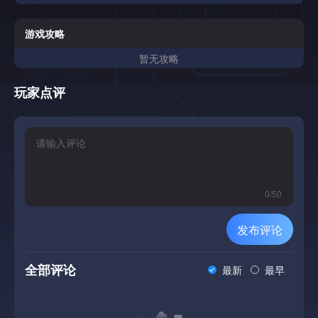
没有安全的路线，也没有保证的进步，只有判断的呼唤及其后
果。世界跨越20多个地形类型，从平原和森林到沙漠，丛
林，沼泽，山脉和冰冻苔原。散布在各处的是古老的废墟，被
游戏攻略
遗忘的寺庙，废弃的堡垒，高耸的地标，沉船，城市和其他地
暂无攻略
点-有些提供庇护所或利润，有些则带来麻烦。战斗是战术和
回合制的，旨在快速，致命和可读。您将面对100多个怪物品
种和100个独特的老板，从漫游威胁和区域暴君到传奇的龙和
玩家点评
残局恐怖。每个老板都是不同的，下降独特的战利品，并永久
转移风险和回报的平衡。没有传统的字符级别。力量来自你所
携带的东西。武器，盔甲，小饰品，消耗品，临时物品和挥之
不去的六角形时刻定义您的构建。库存空间有限，这迫使人们
不得不做出艰难的选择。进步来自探索-发现新的异己，发现
秘密，幸存的遭遇，并声称值得保留的奖励。清除区域以解锁
更致命的区域和更高风险的威胁。推得太远，世界就会以同样
0
/
50
的方式回答。计划的未来功能: 目前这些区域是程序生成的，
并且在数量和配置上可能是无穷无尽的，但未来的计划包括精
发布评论
心设计的设置以及允许用户设计自己的地图供他人探索的创建
者工具，一次一个十六进制。未来扩展的其他计划包括: 核心
游戏玩法: 坐骑系统-马匹和其他坐骑，以额外的口粮为代价，
全部评论
最新
最早
提高了移动速度和库存能力多房间的Delves-链式战斗遭遇，
导致老板进入更深的地牢-类似站点可升级的堡垒-清除整个区
域，以索取和升级个人据点与锻造，图书馆，和训练馆漫游老
板-在地图上移动的强大敌人，创建动态威胁地图图钉和笔记-