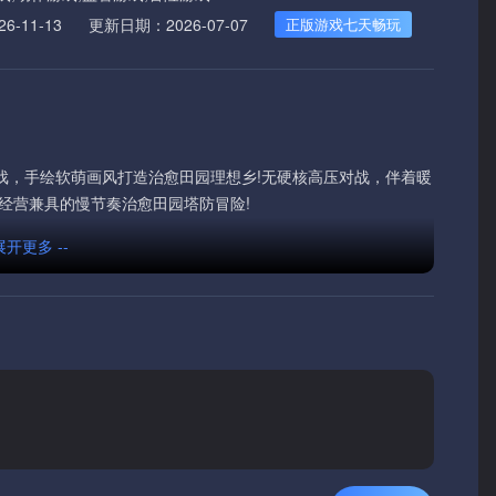
-11-13
更新日期：2026-07-07
正版游戏七天畅玩
戏，手绘软萌画风打造治愈田园理想乡!无硬核高压对战，伴着暖
经营兼具的慢节奏治愈田园塔防冒险!
 展开更多 --