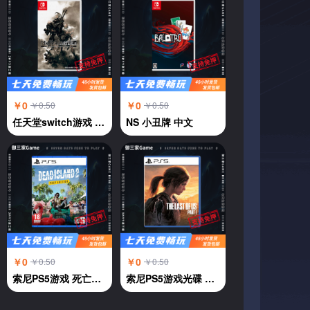
￥0
￥0
￥0.50
￥0.50
任天堂switch游戏 NS游戏 尼尔机械纪元 自动人形 中文
NS 小丑牌 中文
￥0
￥0
￥0.50
￥0.50
索尼PS5游戏 死亡岛2 中文
索尼PS5游戏光碟 美国末日 最后的生还者 中文