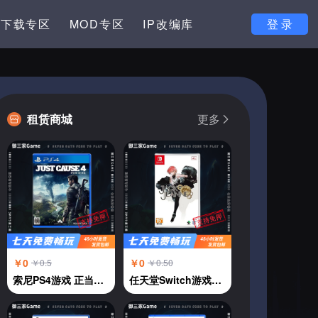
下载专区
MOD专区
IP改编库
登 录
租赁商城
更多
￥0
￥0
￥0.5
￥0.50
索尼PS4游戏 正当防卫4 中文
任天堂Switch游戏卡NS 杰克珍妮 JACKJEANNE 乙女恋爱 中文