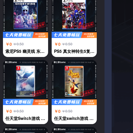
￥0
￥0
￥0.50
￥0.50
索尼PS5 幽灵线 东京 鬼线东京 GhostWire:Tokyo 中文
PS5 真女神转生5复仇 中文
￥0
￥0
￥0.50
￥0.50
任天堂Switch游戏 NS 皇牌空战7 未知天际 中文
任天堂switch游戏 NS游戏 双人成行 双人同行It Take Two 中文