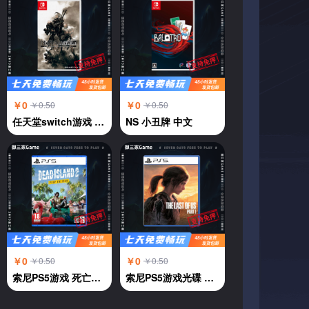
￥0
￥0
￥0.50
￥0.50
任天堂switch游戏 NS游戏 尼尔机械纪元 自动人形 中文
NS 小丑牌 中文
￥0
￥0
￥0.50
￥0.50
索尼PS5游戏 死亡岛2 中文
索尼PS5游戏光碟 美国末日 最后的生还者 中文