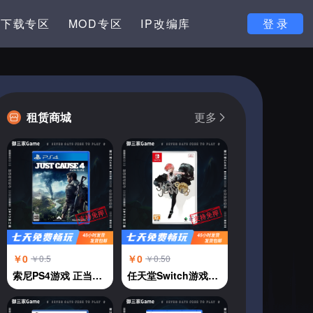
下载专区
MOD专区
IP改编库
登 录
租赁商城
更多
￥0
￥0
￥0.5
￥0.50
索尼PS4游戏 正当防卫4 中文
任天堂Switch游戏卡NS 杰克珍妮 JACKJEANNE 乙女恋爱 中文