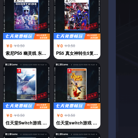
￥0
￥0
￥0.50
￥0.50
索尼PS5 幽灵线 东京 鬼线东京 GhostWire:Tokyo 中文
PS5 真女神转生5复仇 中文
￥0
￥0
￥0.50
￥0.50
任天堂Switch游戏 NS 皇牌空战7 未知天际 中文
任天堂switch游戏 NS游戏 双人成行 双人同行It Take Two 中文