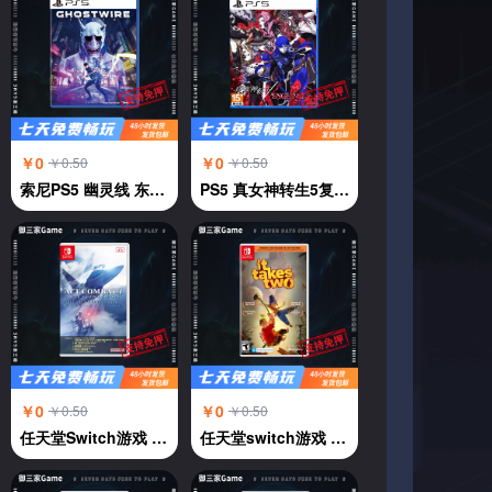
￥0
￥0
￥0.50
￥0.50
索尼PS5 幽灵线 东京 鬼线东京 GhostWire:Tokyo 中文
PS5 真女神转生5复仇 中文
￥0
￥0
￥0.50
￥0.50
任天堂Switch游戏 NS 皇牌空战7 未知天际 中文
任天堂switch游戏 NS游戏 双人成行 双人同行It Take Two 中文