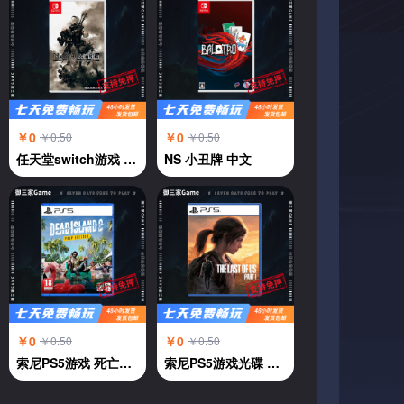
￥0
￥0
￥0.50
￥0.50
任天堂switch游戏 NS游戏 尼尔机械纪元 自动人形 中文
NS 小丑牌 中文
￥0
￥0
￥0.50
￥0.50
索尼PS5游戏 死亡岛2 中文
索尼PS5游戏光碟 美国末日 最后的生还者 中文