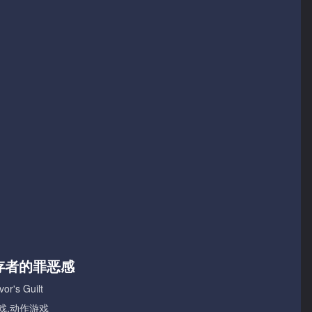
幸存者的罪恶感
or's Guilt
戏,动作游戏