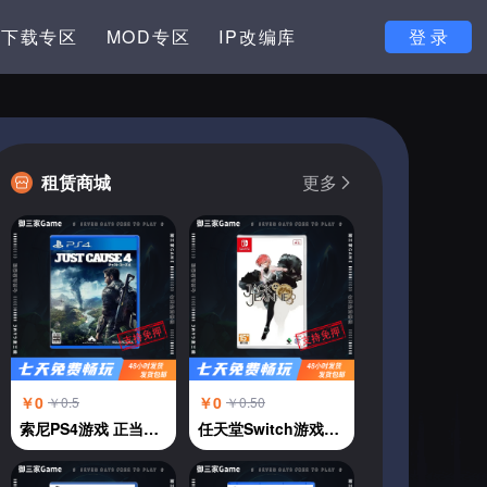
下载专区
MOD专区
IP改编库
登 录
租赁商城
更多
￥0
￥0
￥0.5
￥0.50
索尼PS4游戏 正当防卫4 中文
任天堂Switch游戏卡NS 杰克珍妮 JACKJEANNE 乙女恋爱 中文