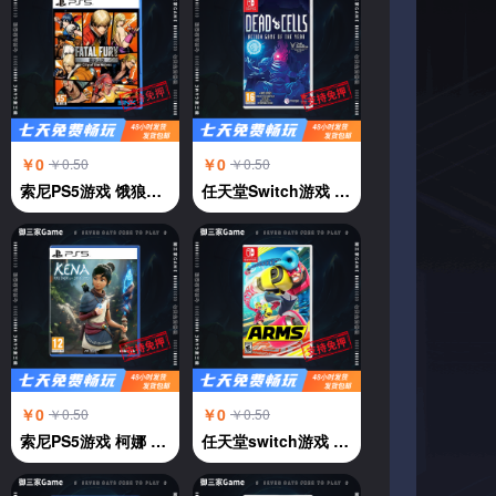
￥0
￥0
￥0.50
￥0.50
索尼PS5游戏 饿狼传说 群狼都市 中文
任天堂Switch游戏 NS 死亡细胞deadcells 年度版 横版过关 中文
￥0
￥0
￥0.50
￥0.50
索尼PS5游戏 柯娜 奇纳 KENA 凯娜 灵魂之桥 中文
任天堂switch游戏 强力拳击 神臂斗士 Arms 伸缩拳击 中文