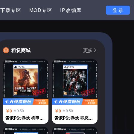
下载专区
MOD专区
IP改编库
登 录
租赁商城
更多
￥0
￥0
￥0.50
￥0.50
索尼PS5游戏 机甲战魔 神话之裔 恶魔机甲 中文
索尼PS5游戏 罪恶王权 中文