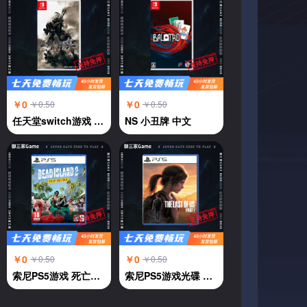
￥0
￥0
￥0.50
￥0.50
任天堂switch游戏 NS游戏 尼尔机械纪元 自动人形 中文
NS 小丑牌 中文
￥0
￥0
￥0.50
￥0.50
索尼PS5游戏 死亡岛2 中文
索尼PS5游戏光碟 美国末日 最后的生还者 中文