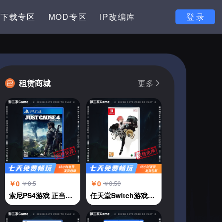
下载专区
MOD专区
IP改编库
登 录
租赁商城
更多
￥0
￥0
￥0.5
￥0.50
索尼PS4游戏 正当防卫4 中文
任天堂Switch游戏卡NS 杰克珍妮 JACKJEANNE 乙女恋爱 中文