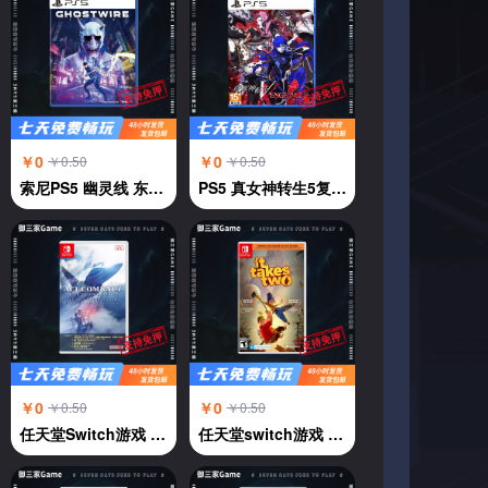
￥0
￥0
￥0.50
￥0.50
索尼PS5 幽灵线 东京 鬼线东京 GhostWire:Tokyo 中文
PS5 真女神转生5复仇 中文
￥0
￥0
￥0.50
￥0.50
任天堂Switch游戏 NS 皇牌空战7 未知天际 中文
任天堂switch游戏 NS游戏 双人成行 双人同行It Take Two 中文