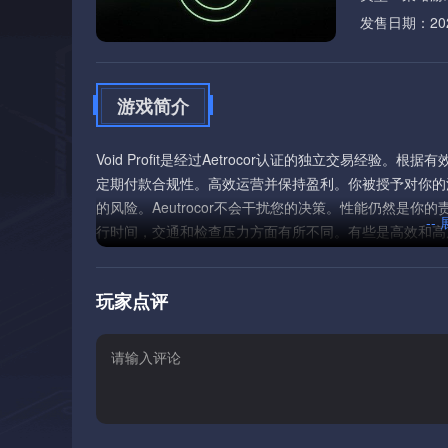
发售日期：2026
游戏简介
Void Profit是经过Aetrocor认证的独立交易经验
定期付款合规性。高效运营并保持盈利。你被授予对你的活
的风险。Aeutrocor不会干扰您的决策。性能仍然是
--
行时间，交通和检查压力方面有所不同。有些是高效和高
移，熟悉的路线可能会吸引越来越多的注意力。永远不要
生变化。需求波动。供应变化。机会随着使用而降低。建
玩家点评
证。根据您的合同，租赁义务不受影响。操作环境是动态
不稳定或暂时不可用。在运输过程中可能会发生拦截或其他中
司领地，工会控制的地区，独立站和边缘部门各自根据控
各不相同。你的船仍然是Aetrocor的财产。持续经营需
您的合同被终止。-在Aetrocor合同下的独立交易-具
断变化的世界和派系政治驱动的市场环境-影响路线的世
间-需要实时响应的动态运输条件Aetrocor提供了机会。