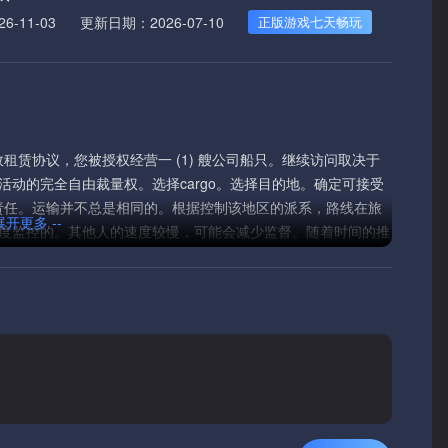
-11-03
更新日期：2026-07-10
正版游戏七天畅玩
。根据有效租赁协议，您被授权经营一 (1) 艘公司船只。继续访问取决于
动的完全自由裁量权。选择cargo。选择目的地。确定可接受
你的责任。运输并不总是相同的。根据控制该地区的派系，路线在旅
 展开更多 --
度监控的。其他人的速度较慢，可能会减少监督。随着时间的推
依赖一条路线。运营商应在出发前评估条件。所有市场都可能发
议及时采取行动。大多数商品仍然可以交易，但盈利能力无法保
的。可能会出现检查扫掠。交通密度不是恒定的。路线可能变得
断。相应地适应。Aetrocor对您经营的区域没有管辖权。公
制派别维护自己的执法，合法性和检查行为标准。请注意，要求
要:-收入一致-租金支付-避免过度责任未能满足这些条件可能导致
有可变旅行时间，交通状况和派系压力的路线选择-由供应，需求，不
界事件，市场和当地运营条件-具有不同执法和行为的派系控制空
保持运营。