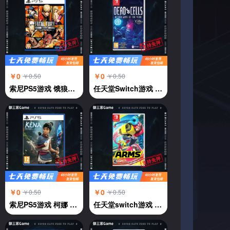
￥0
￥0
￥0.50
￥0.50
索尼PS5游戏 饿狼传说 群狼都市 中文
任天堂Switch游戏 NS 死亡细胞deadcells 年度版 横版过关 中文
￥0
￥0
￥0.50
￥0.50
索尼PS5游戏 柯娜 奇纳 KENA 凯娜 灵魂之桥 中文
任天堂switch游戏 强力拳击 神臂斗士 Arms 伸缩拳击 中文