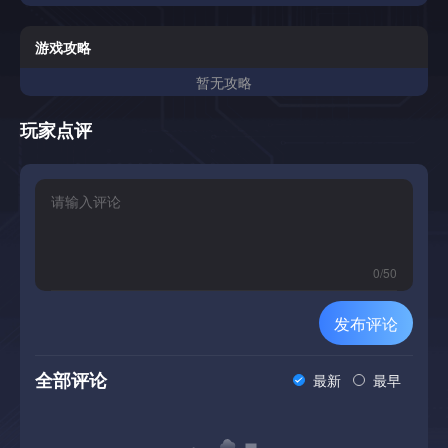
实的边境牧羊犬。在令人满意的动手迷你游戏中手工剪羊。出
售羊毛，繁殖出更好的羊群，一代又一代。看季节的转变，你
的农场悄悄地来生活。工作你的羊群不会自己动手的狗。把你
游戏攻略
的牧羊人带到狗窝，把狗送出去，看着羊破碎和流动。阅读牛
暂无攻略
群，从正确的角度推动，然后将它们通过大门汇入笔中。随着
你的农场的成长，运行不止一只狗和三明治之间的羊群。用手
剪把一只羊毛重的母羊放进棚子里，剪刀就出来了。剪毛是一
玩家点评
种动手的迷你游戏: 夹住羊毛，看着它在尘土中剥落，然后追
逐干净，高档的切口。动物越精细，您的工作越整洁，您的羊
毛在市场上的价值就越大。建立一个更好的羊群卖掉你的羊
毛，然后把钱投入工作。在牲畜市场上购买新鲜的牲畜，或者
自己繁殖-秋天，tups上班，春天，羔羊到达，拖着他们的母
亲穿过田野。养育经典的萨福克斯，哈迪·黑威尔士山和花斑
雅各布，每种都有自己的外观和气质。随着羊群的增长，研磨
0
/
50
不会; 当您想要手工艺品时，请手动剪切，或者让棚子和低谷
滴答作响，以便您可以专注于牛群。通过设计专注于工作中的
发布评论
山地农场的所有深度; 放牧，畜牧业，羊毛以及将它们联系在
一起的经济; 以干净，简约的自上而下的风格。一个完整的，
令人满意的循环，你可以安顿一个晚上，真正掌握了几个。未
全部评论
最新
最早
来的旅程从几只羊和一个小田野开始，然后一路向上: 更多的
狗，更粗糙的高地，新品种，最后是开阔的高地。群山在等
待。