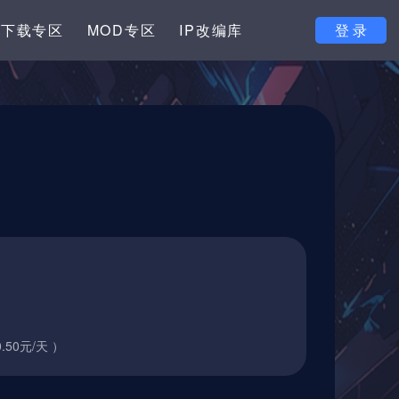
下载专区
MOD专区
IP改编库
登 录
.50元/天 ）