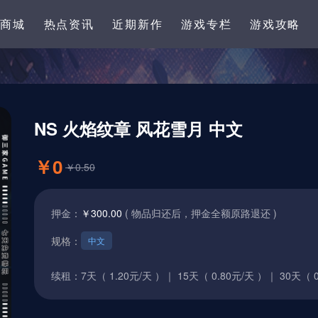
卡商城
热点资讯
近期新作
游戏专栏
游戏攻略
NS 火焰纹章 风花雪月 中文
￥0
￥0.50
押金：
￥300.00
( 物品归还后，押金全额原路退还 )
规格：
中文
续租：
7天（ 1.20元/天 ）｜
15天（ 0.80元/天 ）｜
30天（ 0