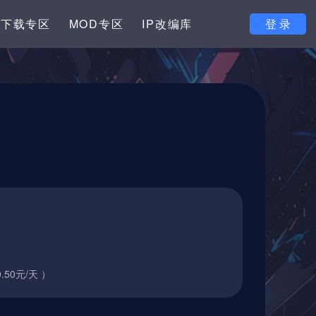
下载专区
MOD专区
IP改编库
登 录
.50元/天 ）