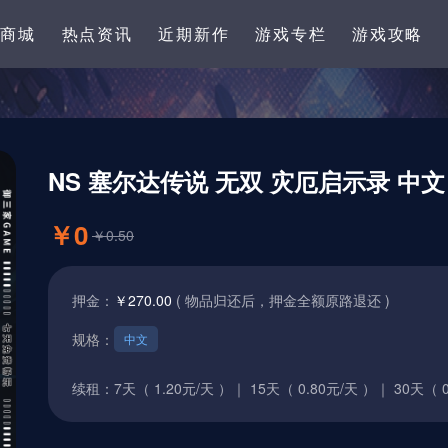
卡商城
热点资讯
近期新作
游戏专栏
游戏攻略
NS 塞尔达传说 无双 灾厄启示录 中文
￥0
￥0.50
押金：
￥270.00
( 物品归还后，押金全额原路退还 )
规格：
中文
续租：
7天（ 1.20元/天 ）｜
15天（ 0.80元/天 ）｜
30天（ 0