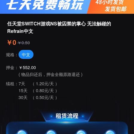
任天堂SWITCH游戏NS被囚禁的掌心 无法触碰的 
Refrain中文
￥0
￥0.50
中文
规格：
押金：
￥552.00
( 物品归还后，押金全额原路退还 )
续租：
7天
（ 1.20元/天 ）
15天
（ 0.80元/天 ）
30天
（ 0.50元/天 ）