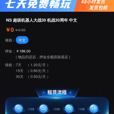
NS 超级机器人大战30 机战30周年 中文
￥0
￥0.50
中文
规格：
押金：
￥186.00
( 物品归还后，押金全额原路退还 )
续租：
7天
（ 1.20元/天 ）
15天
（ 0.80元/天 ）
30天
（ 0.50元/天 ）