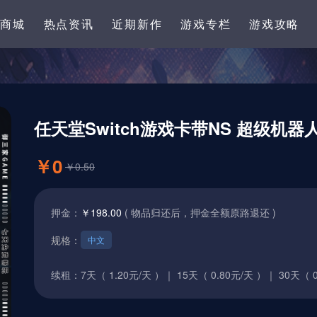
卡商城
热点资讯
近期新作
游戏专栏
游戏攻略
任天堂Switch游戏卡带NS 超级机器
￥0
￥0.50
押金：
￥198.00
( 物品归还后，押金全额原路退还 )
规格：
中文
续租：
7天（ 1.20元/天 ）｜
15天（ 0.80元/天 ）｜
30天（ 0