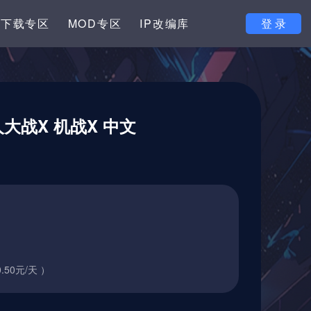
下载专区
MOD专区
IP改编库
登 录
人大战X 机战X 中文
.50元/天 ）