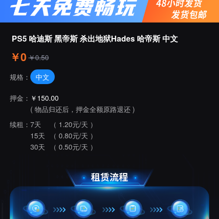
PS5 哈迪斯 黑帝斯 杀出地狱Hades 哈帝斯 中文
￥0
￥0.50
中文
规格：
押金：
￥150.00
( 物品归还后，押金全额原路退还 )
续租：
7天
（ 1.20元/天 ）
15天
（ 0.80元/天 ）
30天
（ 0.50元/天 ）