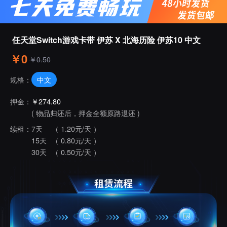
任天堂Switch游戏卡带 伊苏 X 北海历险 伊苏10 中文
￥0
￥0.50
中文
规格：
押金：
￥274.80
( 物品归还后，押金全额原路退还 )
续租：
7天
（ 1.20元/天 ）
15天
（ 0.80元/天 ）
30天
（ 0.50元/天 ）