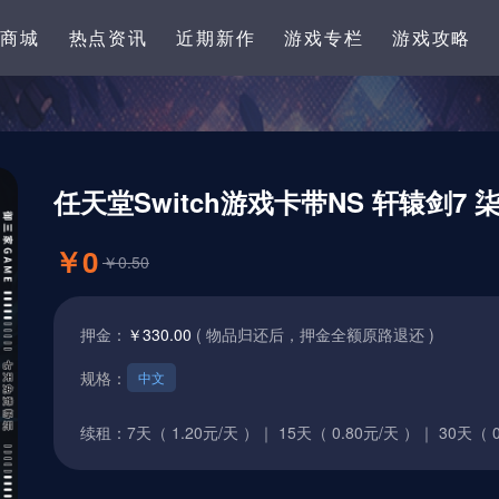
卡商城
热点资讯
近期新作
游戏专栏
游戏攻略
任天堂Switch游戏卡带NS 轩辕剑7 柒 Xu
￥0
￥0.50
押金：
￥330.00
( 物品归还后，押金全额原路退还 )
规格：
中文
续租：
7天（ 1.20元/天 ）｜
15天（ 0.80元/天 ）｜
30天（ 0