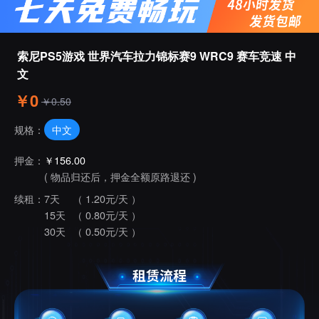
索尼PS5游戏 世界汽车拉力锦标赛9 WRC9 赛车竞速 中
文
￥0
￥0.50
中文
规格：
押金：
￥156.00
( 物品归还后，押金全额原路退还 )
续租：
7天
（ 1.20元/天 ）
15天
（ 0.80元/天 ）
30天
（ 0.50元/天 ）