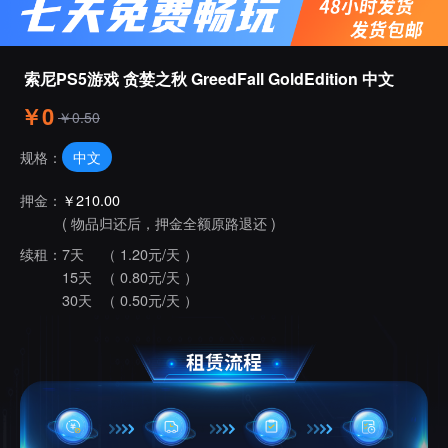
索尼PS5游戏 贪婪之秋 GreedFall GoldEdition 中文
￥0
￥0.50
中文
规格：
押金：
￥210.00
( 物品归还后，押金全额原路退还 )
续租：
7天
（ 1.20元/天 ）
15天
（ 0.80元/天 ）
30天
（ 0.50元/天 ）