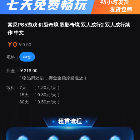
索尼PS5游戏 幻裂奇境 双影奇境 双人成行2 双人成行续
作 中文
￥0
￥0.50
中文
规格：
押金：
￥216.00
( 物品归还后，押金全额原路退还 )
续租：
7天
（ 1.20元/天 ）
15天
（ 0.80元/天 ）
30天
（ 0.50元/天 ）