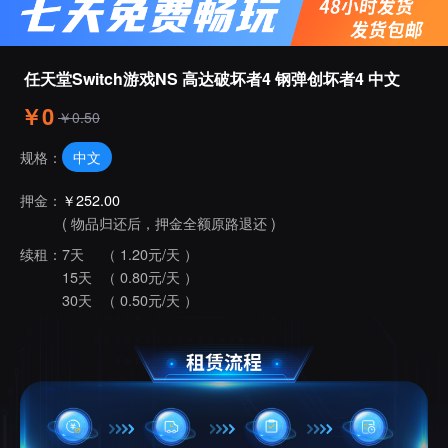
任天堂Switch游戏NS 高达破坏者4 钢弹创坏者4 中文
￥0
￥0.50
中文
规格：
押金：
￥252.00
( 物品归还后，押金全额原路退还 )
续租：
7天
（ 1.20元/天 ）
15天
（ 0.80元/天 ）
30天
（ 0.50元/天 ）