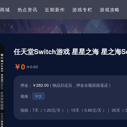
卡商城
热点资讯
近期新作
游戏专栏
游戏攻略
任天堂Switch游戏 星星之海 星之海Sea 
￥0
￥0.50
押金：
￥282.00
( 物品归还后，押金全额原路退还 )
规格：
中文
续租：
7天（ 1.20元/天 ）｜
15天（ 0.80元/天 ）｜
30天（ 0