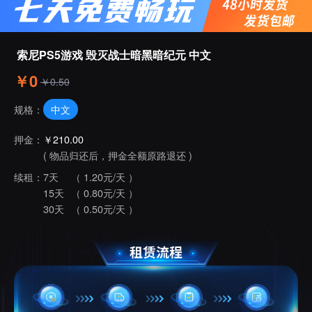
索尼PS5游戏 毁灭战士暗黑暗纪元 中文
￥0
￥0.50
中文
规格：
押金：
￥210.00
( 物品归还后，押金全额原路退还 )
续租：
7天
（ 1.20元/天 ）
15天
（ 0.80元/天 ）
30天
（ 0.50元/天 ）