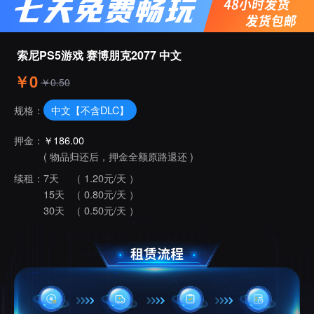
索尼PS5游戏 赛博朋克2077 中文
￥0
￥0.50
中文【不含DLC】
规格：
押金：
￥186.00
( 物品归还后，押金全额原路退还 )
续租：
7天
（ 1.20元/天 ）
15天
（ 0.80元/天 ）
30天
（ 0.50元/天 ）