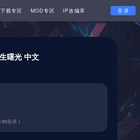
下载专区
MOD专区
IP改编库
登 录
重生曙光 中文
.50元/天 ）