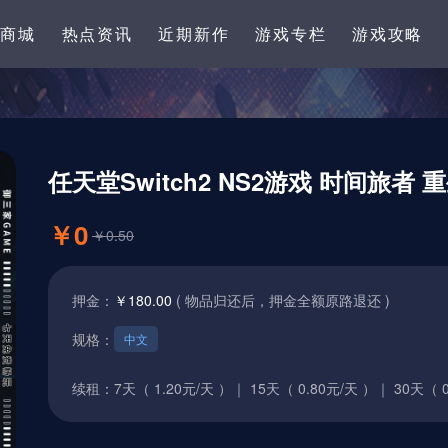
卡商城
热点资讯
近期新作
游戏专栏
游戏攻略
任天堂Switch2 NS2游戏 时间旅者 
￥0
￥0.50
押金：
￥180.00
( 物品归还后，押金全额原路退还 )
规格：
中文
续租：
7天（ 1.20元/天 ）｜
15天（ 0.80元/天 ）｜
30天（ 0