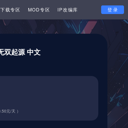
下载专区
MOD专区
IP改编库
登 录
国无双起源 中文
.50元/天 ）