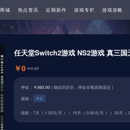
卡商城
热点资讯
近期新作
游戏专栏
游戏攻略
任天堂Switch2游戏 NS2游戏 真三
￥0
￥0.50
押金：
￥360.00
( 物品归还后，押金全额原路退还 )
规格：
中文
续租：
7天（ 1.20元/天 ）｜
15天（ 0.80元/天 ）｜
30天（ 0