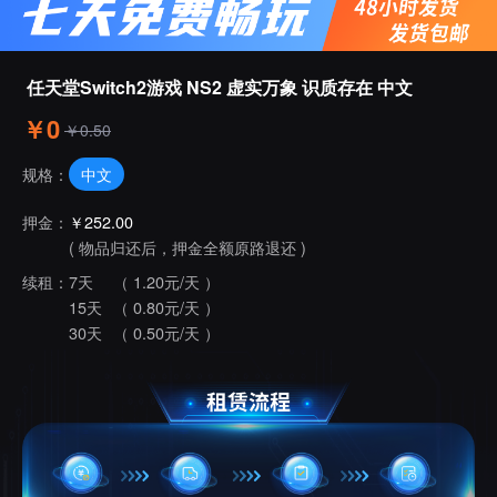
任天堂Switch2游戏 NS2 虚实万象 识质存在 中文
￥0
￥0.50
中文
规格：
押金：
￥252.00
( 物品归还后，押金全额原路退还 )
续租：
7天
（ 1.20元/天 ）
15天
（ 0.80元/天 ）
30天
（ 0.50元/天 ）