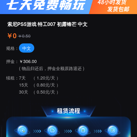
索尼PS5游戏 特工007 初露锋芒 中文
￥0
￥0.50
中文
规格：
押金：
￥306.00
( 物品归还后，押金全额原路退还 )
续租：
7天
（ 1.20元/天 ）
15天
（ 0.80元/天 ）
30天
（ 0.50元/天 ）