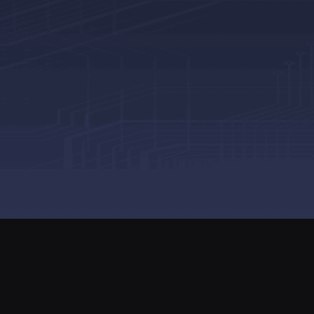
ame营业执照
版权所有
湘ICP备2024091276号-1
湘ICP证B2-202501
可证：
新出发芙字第2024068号
电子出版物租赁备案
湘公网安备43010
客服热线：400-8783-790
客服邮箱：Customer@steamlease.cn
举报邮箱：complaints@steamlease.cn