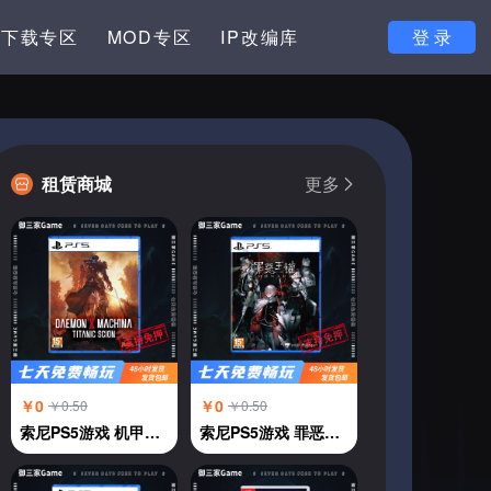
下载专区
MOD专区
IP改编库
登 录
租赁商城
更多
￥0
￥0
￥0.50
￥0.50
索尼PS5游戏 机甲战魔 神话之裔 恶魔机甲 中文
索尼PS5游戏 罪恶王权 中文