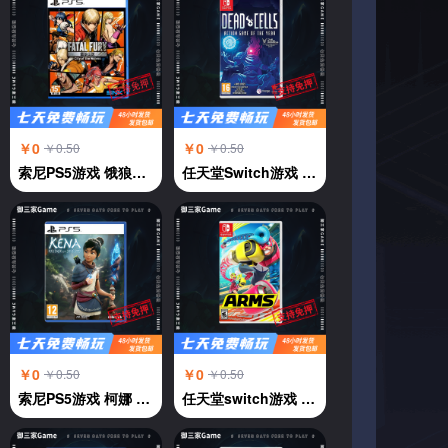
￥0
￥0
￥0.50
￥0.50
索尼PS5游戏 饿狼传说 群狼都市 中文
任天堂Switch游戏 NS 死亡细胞deadcells 年度版 横版过关 中文
￥0
￥0
￥0.50
￥0.50
索尼PS5游戏 柯娜 奇纳 KENA 凯娜 灵魂之桥 中文
任天堂switch游戏 强力拳击 神臂斗士 Arms 伸缩拳击 中文