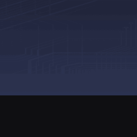
ame营业执照
版权所有
湘ICP备2024091276号-1
湘ICP证B2-202501
可证：
新出发芙字第2024068号
电子出版物租赁备案
湘公网安备43010
客服热线：400-8783-790
客服邮箱：Customer@steamlease.cn
举报邮箱：complaints@steamlease.cn